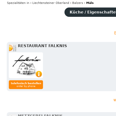
Spezialitäten
in
›
Liechtensteiner Oberland
›
Balzers
›
Mäls
Küche / Eigenschaften
RESTAURANT FALKNIS
telefonisch bestellen
order by phone
w