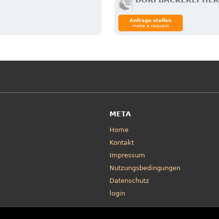
DORFBÄCKEREI HE
Anfrage stellen
make a request
META
Home
Kontakt
Impressum
Nutzungsbedingungen
Datenschutz
login