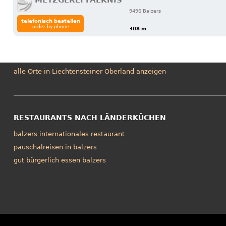
METZGEREI FALKNIS
9496 Balzers
telefonisch bestellen
order by phone
308 m
alle Orte in Liechtensteiner Oberland anzeigen
RESTAURANTS NACH LÄNDERKÜCHEN
balzers internationales restaurant
pauschalreisen in balzers
gut bürgerlich essen balzers