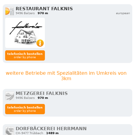
RESTAURANT FALKNIS
9496 Balzers
970 m
european
telefonisch bestellen
order by phone
weitere Betriebe mit Spezialitäten im Umkreis von
3km
METZGEREI FALKNIS
9496 Balzers
970 m
telefonisch bestellen
order by phone
DORFBÄCKEREI HERRMANN
CH-9477 Trübbach
1489 m